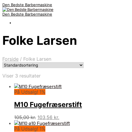
Den Bedste Barbermaskine
Den Bedste Barbermaskine
Folke Larsen
Forside
/
Folke Larsen
Viser 3 resultater
På Udsalg! 1%
M10 Fugefræserstift
Den
Den
105,00
kr.
103,56
kr.
oprindelige
aktuelle
På Udsalg! 1%
pris
pris