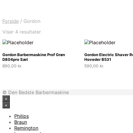
Forside
/
Gordon
Viser 4 resultater
Gordon Barbermaskine Prof Grøn
Gordon Electric Shaver R
D804pro Sæt
Hoveder B531
890,00
kr.
590,00
kr.
© Den Bedste Barbermaskine
×
×
Philips
Braun
Remington