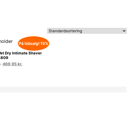
På Udsalg! 15%
et Dry Intimate Shaver
B809
Den
Den
.
469,95
kr.
oprindelige
aktuelle
pris
pris
var:
er:
550,00 kr..
469,95 kr..