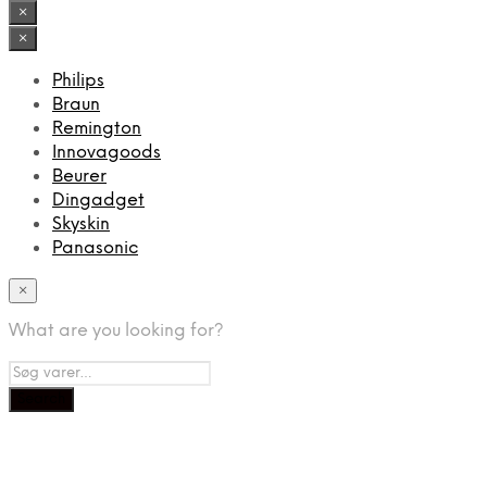
var:
er:
×
269,00 kr..
189,00 kr..
×
Philips
Braun
Remington
Innovagoods
Beurer
Dingadget
Skyskin
Panasonic
×
What are you looking for?