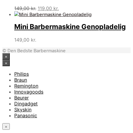
Den
Den
149,00
kr.
119,00
kr.
oprindelige
aktuelle
pris
pris
Mini Barbermaskine Genopladelig
var:
er:
149,00 kr..
119,00 kr..
149,00
kr.
© Den Bedste Barbermaskine
×
×
Philips
Braun
Remington
Innovagoods
Beurer
Dingadget
Skyskin
Panasonic
×