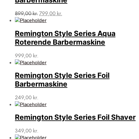
Barbermaskine
Den
Den
899,00
kr.
799,00
kr.
oprindelige
aktuelle
pris
pris
var:
er:
Remington Style Series Aqua
899,00 kr..
799,00 kr..
Roterende Barbermaskine
999,00
kr.
Remington Style Series Foil
Barbermaskine
249,00
kr.
Remington Style Series Foil Shaver
349,00
kr.