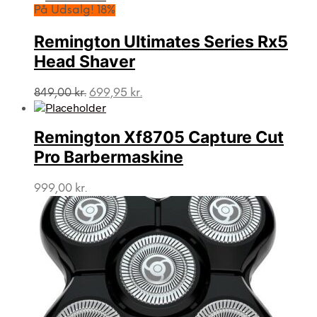
pris
pris
På Udsalg! 18%
var:
er:
949,00 kr..
664,00 kr..
Remington Ultimates Series Rx5
Head Shaver
Den
Den
849,00
kr.
699,95
kr.
oprindelige
aktuelle
pris
pris
var:
er:
Remington Xf8705 Capture Cut
849,00 kr..
699,95 kr..
Pro Barbermaskine
999,00
kr.