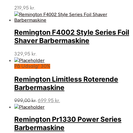
219,95
kr.
Remington F4002 Style Series Foil
Shaver Barbermaskine
329,95
kr.
På Udsalg! 30%
Remington Limitless Roterende
Barbermaskine
Den
Den
999,00
kr.
699,95
kr.
oprindelige
aktuelle
pris
pris
var:
er:
Remington Pr1330 Power Series
999,00 kr..
699,95 kr..
Barbermaskine