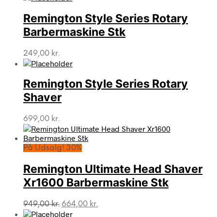
Remington Style Series Rotary
Barbermaskine Stk
249,00
kr.
Remington Style Series Rotary
Shaver
699,00
kr.
På Udsalg! 30%
Remington Ultimate Head Shaver
Xr1600 Barbermaskine Stk
Den
Den
949,00
kr.
664,00
kr.
oprindelige
aktuelle