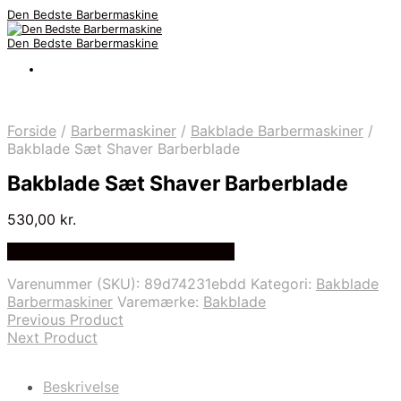
Den Bedste Barbermaskine
Den Bedste Barbermaskine
Forside
/
Barbermaskiner
/
Bakblade Barbermaskiner
/
Bakblade Sæt Shaver Barberblade
Bakblade Sæt Shaver Barberblade
530,00
kr.
Bedste Pris Fundet på Price Index
Varenummer (SKU):
89d74231ebdd
Kategori:
Bakblade
Barbermaskiner
Varemærke:
Bakblade
Previous Product
Next Product
Beskrivelse