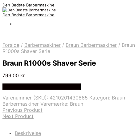
Den Bedste Barbermaskine
Den Bedste Barbermaskine
Forside
/
Barbermaskiner
/
Braun Barbermaskiner
/
Braun
R1000s Shaver Serie
Braun R1000s Shaver Serie
799,00
kr.
Bedste Pris Fundet på Price Index
Varenummer (SKU):
4210201430865
Kategori:
Braun
Barbermaskiner
Varemærke:
Braun
Previous Product
Next Product
Beskrivelse