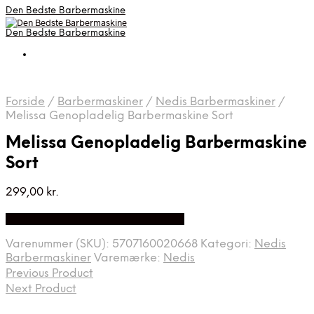
Den Bedste Barbermaskine
Den Bedste Barbermaskine
Forside
/
Barbermaskiner
/
Nedis Barbermaskiner
/
Melissa Genopladelig Barbermaskine Sort
Melissa Genopladelig Barbermaskine
Sort
299,00
kr.
Bedste Pris Fundet på Price Index
Varenummer (SKU):
5707160020668
Kategori:
Nedis
Barbermaskiner
Varemærke:
Nedis
Previous Product
Next Product