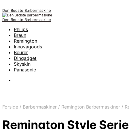
Den Bedste Barbermaskine
Den Bedste Barbermaskine
Philips
Braun
Remington
Innovagoods
Beurer
Dingadget
Skyskin
Panasonic
Forside
/
Barbermaskiner
/
Remington Barbermaskiner
/
Re
Remington Style Seri