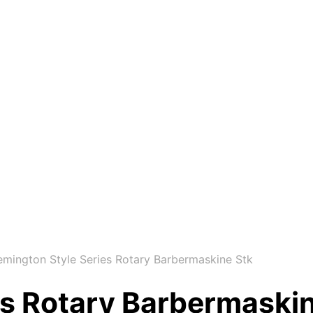
mington Style Series Rotary Barbermaskine Stk
es Rotary Barbermaskin