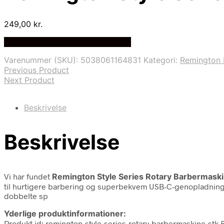
249,00
kr.
Bedste Pris Fundet på Price Index
Varenummer (SKU):
5038061164831
Kategori:
Remington 
Previous Product
Next Product
Beskrivelse
Beskrivelse
Vi har fundet
Remington Style Series Rotary Barbermaski
til hurtigere barbering og superbekvem USB-C-genopladning. 
dobbelte sp
Yderlige produktinformationer:
Produkt id: remington-style-series-rotary-barbermaskine-stk