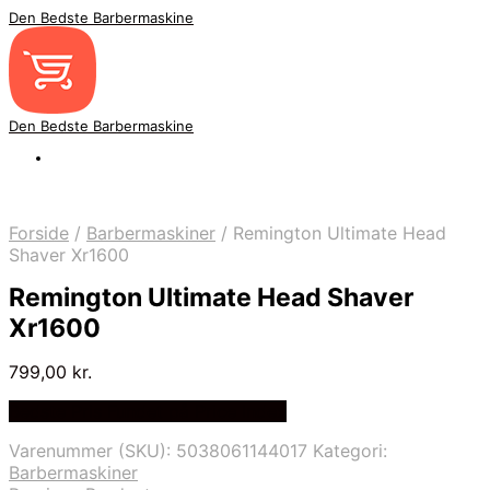
Den Bedste Barbermaskine
Den Bedste Barbermaskine
Forside
/
Barbermaskiner
/
Remington Ultimate Head
Shaver Xr1600
Remington Ultimate Head Shaver
Xr1600
799,00
kr.
Bedste Pris Fundet på Price Index
Varenummer (SKU):
5038061144017
Kategori:
Barbermaskiner