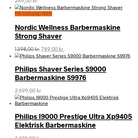
249,00
kr.
På Udsalg! 46%
Nordic Wellness Barbermaskine
Strong Shaver
Den
Den
1.398,00
kr.
749,00
kr.
oprindelige
aktuelle
pris
pris
var:
er:
Philips Shaver Series S9000
1.398,00 kr..
749,00 kr..
Barbermaskine S9976
2.699,00
kr.
Philips I9000 Prestige Ultra Xp9405
Elektrisk Barbermaskine