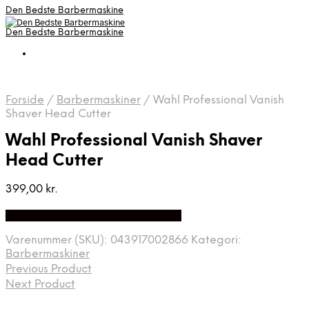
Den Bedste Barbermaskine
Den Bedste Barbermaskine
Forside
/
Barbermaskiner
/
Wahl Professional Vanish
Shaver Head Cutter
Wahl Professional Vanish Shaver
Head Cutter
399,00
kr.
Bedste Pris Fundet på Price Index
Varenummer (SKU):
043917002866
Kategori:
Barbermaskiner
Previous Product
Next Product